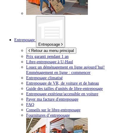
Entreposage
Entreposage
Retour au menu principal
Prix garanti pendant 1 an
Libre-entreposage à
U-Haul
Louez un déménagement en ligne aujourd’hui!
Emménagement en ligne : commencer
Entreposage climatisé
Entreposage de VR, de voiture et de bateau
Guide des tailles d'unités de libre-entreposage
Entreposage extérieur/accessible en voiture
Payer ma facture d'entreposage
FAQ
Conseils sur le libre-entreposage
Fournitures d’entreposage