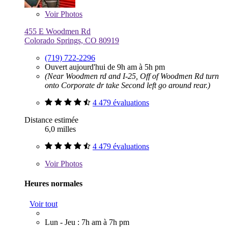
Voir
Photos
455 E Woodmen Rd
Colorado Springs, CO 80919
(719) 722-2296
Ouvert aujourd'hui de 9h am à 5h pm
(Near Woodmen rd and I-25, Off of Woodmen Rd turn
onto Corporate dr take Second left go around rear.)
4 479 évaluations
Distance estimée
6,0 milles
4 479 évaluations
Voir
Photos
Heures normales
Voir tout
Lun - Jeu : 7h am à 7h pm