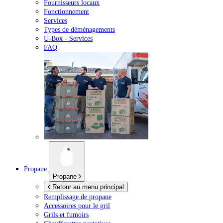
Fournisseurs locaux
Fonctionnement
Services
Types de déménagements
U-Box -
Services
FAQ
Propane
Propane
Retour au menu principal
Remplissage de propane
Accessoires pour le gril
Grils et fumoirs