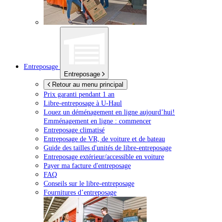
Entreposage
Entreposage
Retour au menu principal
Prix garanti pendant 1 an
Libre-entreposage à
U-Haul
Louez un déménagement en ligne aujourd’hui!
Emménagement en ligne : commencer
Entreposage climatisé
Entreposage de VR, de voiture et de bateau
Guide des tailles d'unités de libre-entreposage
Entreposage extérieur/accessible en voiture
Payer ma facture d'entreposage
FAQ
Conseils sur le libre-entreposage
Fournitures d’entreposage