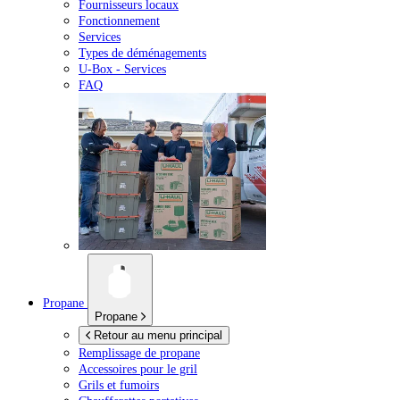
Fournisseurs locaux
Fonctionnement
Services
Types de déménagements
U-Box -
Services
FAQ
Propane
Propane
Retour au menu principal
Remplissage de propane
Accessoires pour le gril
Grils et fumoirs