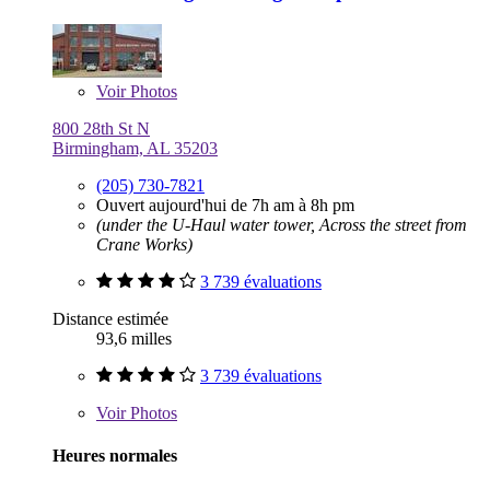
Voir
Photos
800 28th St N
Birmingham, AL 35203
(205) 730-7821
Ouvert aujourd'hui de 7h am à 8h pm
(under the U-Haul water tower, Across the street from
Crane Works)
3 739 évaluations
Distance estimée
93,6 milles
3 739 évaluations
Voir
Photos
Heures normales