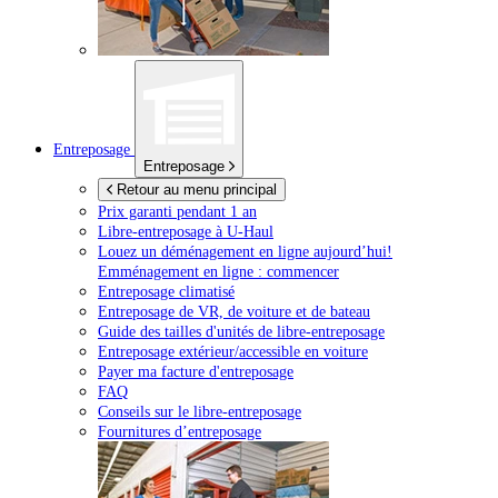
Entreposage
Entreposage
Retour au menu principal
Prix garanti pendant 1 an
Libre-entreposage à
U-Haul
Louez un déménagement en ligne aujourd’hui!
Emménagement en ligne : commencer
Entreposage climatisé
Entreposage de VR, de voiture et de bateau
Guide des tailles d'unités de libre-entreposage
Entreposage extérieur/accessible en voiture
Payer ma facture d'entreposage
FAQ
Conseils sur le libre-entreposage
Fournitures d’entreposage