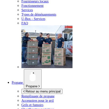
Fournisseurs locaux
Fonctionnement
Services
Types de déménagements
U-Box -
Services
FAQ
Propane
Propane
Retour au menu principal
Remplissage de propane
Accessoires pour le gril
Grils et fumoirs