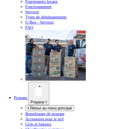
Fournisseurs locaux
Fonctionnement
Services
Types de déménagements
U-Box -
Services
FAQ
Propane
Propane
Retour au menu principal
Remplissage de propane
Accessoires pour le gril
Grils et fumoirs