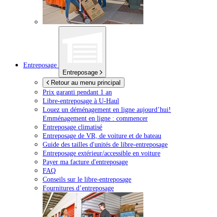
Entreposage
Entreposage
Retour au menu principal
Prix garanti pendant 1 an
Libre-entreposage à
U-Haul
Louez un déménagement en ligne aujourd’hui!
Emménagement en ligne : commencer
Entreposage climatisé
Entreposage de VR, de voiture et de bateau
Guide des tailles d'unités de libre-entreposage
Entreposage extérieur/accessible en voiture
Payer ma facture d'entreposage
FAQ
Conseils sur le libre-entreposage
Fournitures d’entreposage