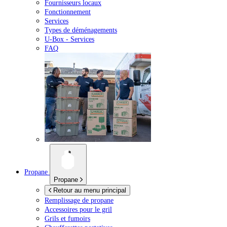
Fournisseurs locaux
Fonctionnement
Services
Types de déménagements
U-Box -
Services
FAQ
Propane
Propane
Retour au menu principal
Remplissage de propane
Accessoires pour le gril
Grils et fumoirs