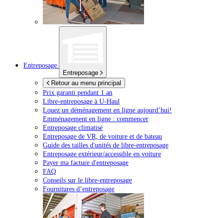
Entreposage
Entreposage
Retour au menu principal
Prix garanti pendant 1 an
Libre-entreposage à
U-Haul
Louez un déménagement en ligne aujourd’hui!
Emménagement en ligne : commencer
Entreposage climatisé
Entreposage de VR, de voiture et de bateau
Guide des tailles d'unités de libre-entreposage
Entreposage extérieur/accessible en voiture
Payer ma facture d'entreposage
FAQ
Conseils sur le libre-entreposage
Fournitures d’entreposage