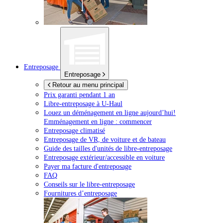
Entreposage
Entreposage
Retour au menu principal
Prix garanti pendant 1 an
Libre-entreposage à
U-Haul
Louez un déménagement en ligne aujourd’hui!
Emménagement en ligne : commencer
Entreposage climatisé
Entreposage de VR, de voiture et de bateau
Guide des tailles d'unités de libre-entreposage
Entreposage extérieur/accessible en voiture
Payer ma facture d'entreposage
FAQ
Conseils sur le libre-entreposage
Fournitures d’entreposage