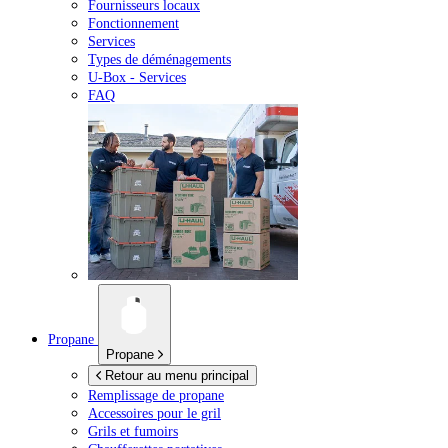
Fournisseurs locaux
Fonctionnement
Services
Types de déménagements
U-Box -
Services
FAQ
Propane
Propane
Retour au menu principal
Remplissage de propane
Accessoires pour le gril
Grils et fumoirs