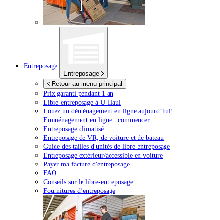
Entreposage
Entreposage
Retour au menu principal
Prix garanti pendant 1 an
Libre-entreposage à
U-Haul
Louez un déménagement en ligne aujourd’hui!
Emménagement en ligne : commencer
Entreposage climatisé
Entreposage de VR, de voiture et de bateau
Guide des tailles d'unités de libre-entreposage
Entreposage extérieur/accessible en voiture
Payer ma facture d'entreposage
FAQ
Conseils sur le libre-entreposage
Fournitures d’entreposage