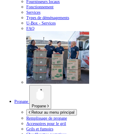
Fournisseurs locaux
Fonctionnement
Services
Types de déménagements
U-Box -
Services
FAQ
Propane
Propane
Retour au menu principal
Remplissage de propane
Accessoires pour le gril
Grils et fumoirs