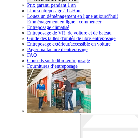
Prix garanti pendant 1 an
Libre-entreposage à
U-Haul
Louez un déménagement en ligne aujourd’hui!
Emménagement en ligne : commencer
Entreposage climatisé
Entreposage de VR, de voiture et de bateau
Guide des tailles d'unités de libre-entreposage
Entreposage extérieur/accessible en voiture
Payer ma facture d'entreposage
FAQ
Conseils sur le libre-entreposage
Fournitures d’entreposage