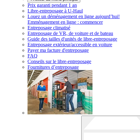
Prix garanti pendant 1 an
Libre-entreposage à
U-Haul
Louez un déménagement en ligne aujourd’hui!
Emménagement en ligne : commencer
Entreposage climatisé
Entreposage de VR, de voiture et de bateau
Guide des tailles d'unités de libre-entreposage
Entreposage extérieur/accessible en voiture
Payer ma facture d'entreposage
FAQ
Conseils sur le libre-entreposage
Fournitures d’entreposage