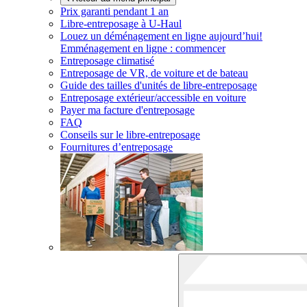
Prix garanti pendant 1 an
Libre-entreposage à
U-Haul
Louez un déménagement en ligne aujourd’hui!
Emménagement en ligne : commencer
Entreposage climatisé
Entreposage de VR, de voiture et de bateau
Guide des tailles d'unités de libre-entreposage
Entreposage extérieur/accessible en voiture
Payer ma facture d'entreposage
FAQ
Conseils sur le libre-entreposage
Fournitures d’entreposage