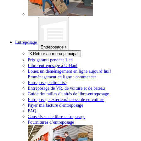
Entreposage
Entreposage
Retour au menu principal
Prix garanti pendant 1 an
Libre-entreposage à
U-Haul
Louez un déménagement en ligne aujourd’hui!
Emménagement en ligne : commencer
Entreposage climatisé
Entreposage de VR, de voiture et de bateau
Guide des tailles d'unités de libre-entreposage
Entreposage extérieur/accessible en voiture
Payer ma facture d'entreposage
FAQ
Conseils sur le libre-entreposage
Fournitures d’entreposage