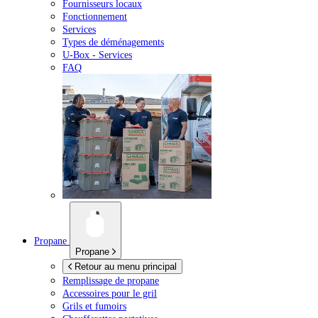
Fournisseurs locaux
Fonctionnement
Services
Types de déménagements
U-Box -
Services
FAQ
Propane
Propane
Retour au menu principal
Remplissage de propane
Accessoires pour le gril
Grils et fumoirs