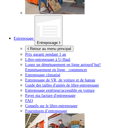
Entreposage
Entreposage
Retour au menu principal
Prix garanti pendant 1 an
Libre-entreposage à
U-Haul
Louez un déménagement en ligne aujourd’hui!
Emménagement en ligne : commencer
Entreposage climatisé
Entreposage de VR, de voiture et de bateau
Guide des tailles d'unités de libre-entreposage
Entreposage extérieur/accessible en voiture
Payer ma facture d'entreposage
FAQ
Conseils sur le libre-entreposage
Fournitures d’entreposage