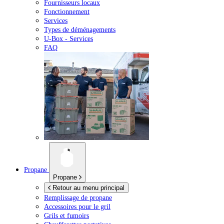
Fournisseurs locaux
Fonctionnement
Services
Types de déménagements
U-Box -
Services
FAQ
Propane
Propane
Retour au menu principal
Remplissage de propane
Accessoires pour le gril
Grils et fumoirs