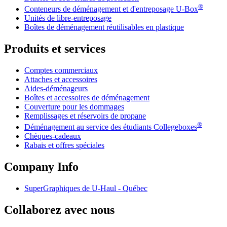
®
Conteneurs de déménagement et d'entreposage
U-Box
Unités de libre-entreposage
Boîtes de déménagement réutilisables en plastique
Produits et services
Comptes commerciaux
Attaches et accessoires
Aides-déménageurs
Boîtes et accessoires de déménagement
Couverture pour les dommages
Remplissages et réservoirs de propane
®
Déménagement au service des étudiants Collegeboxes
Chèques-cadeaux
Rabais et offres spéciales
Company Info
SuperGraphiques de
U-Haul
- Québec
Collaborez avec nous