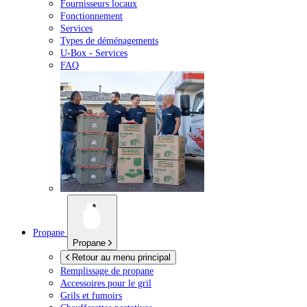
Fournisseurs locaux
Fonctionnement
Services
Types de déménagements
U-Box -
Services
FAQ
Propane
Propane
Retour au menu principal
Remplissage de propane
Accessoires pour le gril
Grils et fumoirs