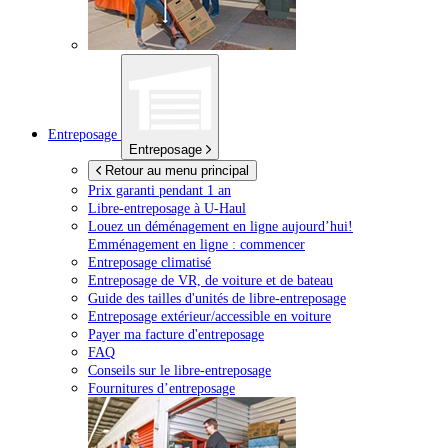
Entreposage
Entreposage
Retour au menu principal
Prix garanti pendant 1 an
Libre-entreposage à
U-Haul
Louez un déménagement en ligne aujourd’hui!
Emménagement en ligne : commencer
Entreposage climatisé
Entreposage de VR, de voiture et de bateau
Guide des tailles d'unités de libre-entreposage
Entreposage extérieur/accessible en voiture
Payer ma facture d'entreposage
FAQ
Conseils sur le libre-entreposage
Fournitures d’entreposage