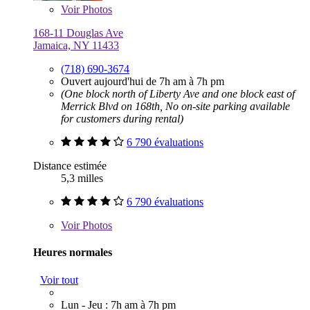
Voir
Photos
168-11 Douglas Ave
Jamaica, NY 11433
(718) 690-3674
Ouvert aujourd'hui de 7h am à 7h pm
(One block north of Liberty Ave and one block east of
Merrick Blvd on 168th, No on-site parking available
for customers during rental)
6 790 évaluations
Distance estimée
5,3 milles
6 790 évaluations
Voir
Photos
Heures normales
Voir tout
Lun - Jeu : 7h am à 7h pm