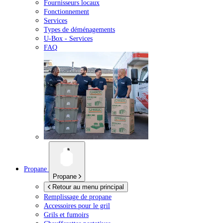
Fournisseurs locaux
Fonctionnement
Services
Types de déménagements
U-Box -
Services
FAQ
Propane
Propane
Retour au menu principal
Remplissage de propane
Accessoires pour le gril
Grils et fumoirs