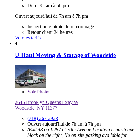
Dim : 9h am à 5h pm
Ouvert aujourd'hui de 7h am à 7h pm
Inspection gratuite du remorquage
Retour client 24 heures
Voir les tarifs
4
U-Haul Moving & Storage of Woodside
Voir
Photos
2645 Brooklyn Queens Expy W
Woodside, NY 11377
(718) 267-2928
Ouvert aujourd'hui de 7h am à 7h pm
(Exit 43 on I-287 at 30th Avenue Location is north one
block on the right, No on-site parking available for