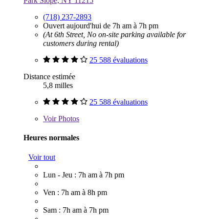
Park Slope, NY 11215
(718) 237-2893
Ouvert aujourd'hui de 7h am à 7h pm
(At 6th Street, No on-site parking available for
customers during rental)
25 588 évaluations
Distance estimée
5,8 milles
25 588 évaluations
Voir
Photos
Heures normales
Voir tout
Lun - Jeu : 7h am à 7h pm
Ven : 7h am à 8h pm
Sam : 7h am à 7h pm