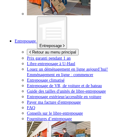
Entreposage
Entreposage
Retour au menu principal
Prix garanti pendant 1 an
Libre-entreposage à
U-Haul
Louez un déménagement en ligne aujourd’hui!
Emménagement en ligne : commencer
Entreposage climatisé
Entreposage de VR, de voiture et de bateau
Guide des tailles d'unités de libre-entreposage
Entreposage extérieur/accessible en voiture
Payer ma facture d'entreposage
FAQ
Conseils sur le libre-entreposage
Fournitures d’entreposage