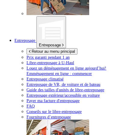
Entreposage
Entreposage
Retour au menu principal
Prix garanti pendant 1 an
Libre-entreposage à
U-Haul
Louez un déménagement en ligne aujourd’hui!
Emménagement en ligne : commencer
Entreposage climatisé
Entreposage de VR, de voiture et de bateau
Guide des tailles d'unités de libre-entreposage
Entreposage extérieur/accessible en voiture
Payer ma facture d'entreposage
FAQ
Conseils sur le libre-entreposage
Fournitures d’entreposage