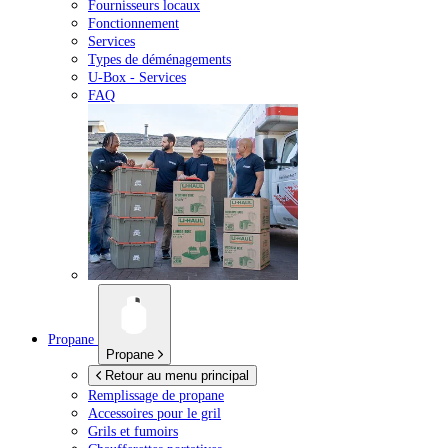
Fournisseurs locaux
Fonctionnement
Services
Types de déménagements
U-Box -
Services
FAQ
Propane
Propane
Retour au menu principal
Remplissage de propane
Accessoires pour le gril
Grils et fumoirs