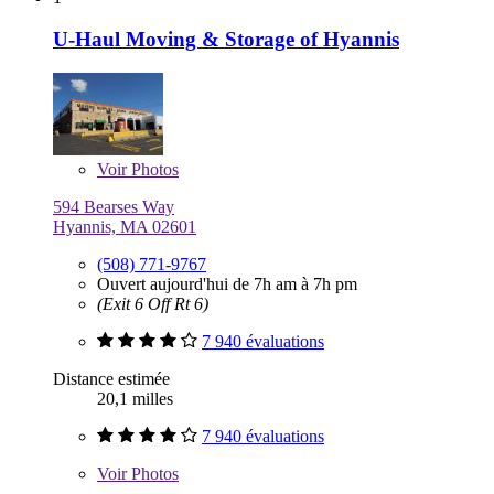
U-Haul Moving & Storage of Hyannis
Voir
Photos
594 Bearses Way
Hyannis, MA 02601
(508) 771-9767
Ouvert aujourd'hui de 7h am à 7h pm
(Exit 6 Off Rt 6)
7 940 évaluations
Distance estimée
20,1 milles
7 940 évaluations
Voir
Photos