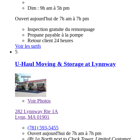
Dim : 9h am à 5h pm
Ouvert aujourd'hui de 7h am à 7h pm
Inspection gratuite du remorquage
Propane payable à la pompe
Retour client 24 heures
Voir les tarifs
5
U-Haul Moving & Storage at Lynnway
Voir
Photos
282 Lynnway Rte 1A
Lynn, MA 01901
(781) 593-5455
Ouvert aujourd'hui de 7h am à 7h pm
(Rt 1a North next to Clock Tower, Limited Customer