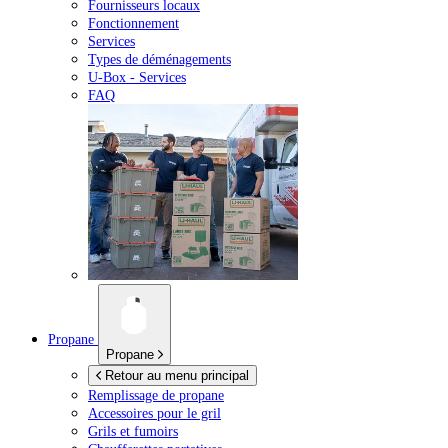
Fournisseurs locaux
Fonctionnement
Services
Types de déménagements
U-Box -
Services
FAQ
Propane
Propane
Retour au menu principal
Remplissage de propane
Accessoires pour le gril
Grils et fumoirs