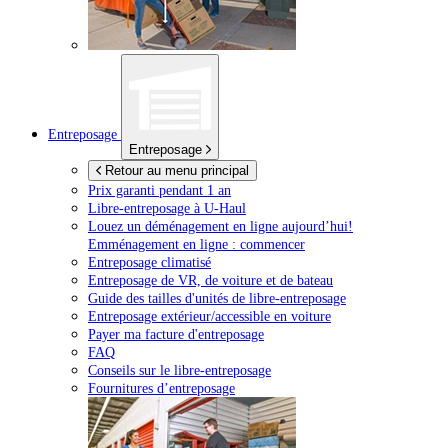
Entreposage
Entreposage
Retour au menu principal
Prix garanti pendant 1 an
Libre-entreposage à
U-Haul
Louez un déménagement en ligne aujourd’hui!
Emménagement en ligne : commencer
Entreposage climatisé
Entreposage de VR, de voiture et de bateau
Guide des tailles d'unités de libre-entreposage
Entreposage extérieur/accessible en voiture
Payer ma facture d'entreposage
FAQ
Conseils sur le libre-entreposage
Fournitures d’entreposage