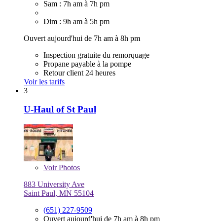
Sam : 7h am à 7h pm
Dim : 9h am à 5h pm
Ouvert aujourd'hui de 7h am à 8h pm
Inspection gratuite du remorquage
Propane payable à la pompe
Retour client 24 heures
Voir les tarifs
3
U-Haul of St Paul
Voir
Photos
883 University Ave
Saint Paul, MN 55104
(651) 227-9509
Ouvert aujourd'hui de 7h am à 8h pm