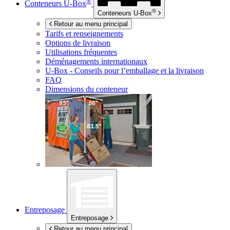
®
Conteneurs
U-Box
®
Conteneurs
U-Box
Retour au menu principal
Tarifs et renseignements
Options de livraison
Utilisations fréquentes
Déménagements internationaux
U-Box -
Conseils pour l’emballage et la livraison
FAQ
Dimensions du conteneur
Entreposage
Entreposage
Retour au menu principal