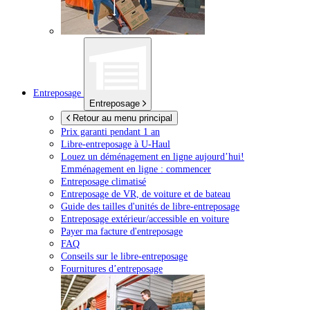
Entreposage
Entreposage
Retour au menu principal
Prix garanti pendant 1 an
Libre-entreposage à
U-Haul
Louez un déménagement en ligne aujourd’hui!
Emménagement en ligne : commencer
Entreposage climatisé
Entreposage de VR, de voiture et de bateau
Guide des tailles d'unités de libre-entreposage
Entreposage extérieur/accessible en voiture
Payer ma facture d'entreposage
FAQ
Conseils sur le libre-entreposage
Fournitures d’entreposage