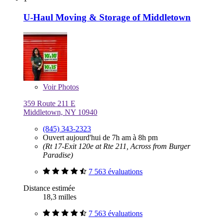
U-Haul Moving & Storage of Middletown
Voir
Photos
359 Route 211 E
Middletown, NY 10940
(845) 343-2323
Ouvert aujourd'hui de 7h am à 8h pm
(Rt 17-Exit 120e at Rte 211, Across from Burger
Paradise)
7 563 évaluations
Distance estimée
18,3 milles
7 563 évaluations