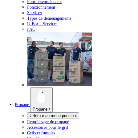
Fournisseurs locaux
Fonctionnement
Services
Types de déménagements
U-Box -
Services
FAQ
Propane
Propane
Retour au menu principal
Remplissage de propane
Accessoires pour le gril
Grils et fumoirs