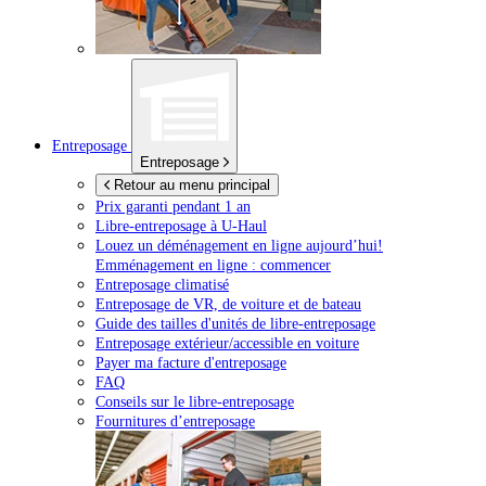
Entreposage
Entreposage
Retour au menu principal
Prix garanti pendant 1 an
Libre-entreposage à
U-Haul
Louez un déménagement en ligne aujourd’hui!
Emménagement en ligne : commencer
Entreposage climatisé
Entreposage de VR, de voiture et de bateau
Guide des tailles d'unités de libre-entreposage
Entreposage extérieur/accessible en voiture
Payer ma facture d'entreposage
FAQ
Conseils sur le libre-entreposage
Fournitures d’entreposage