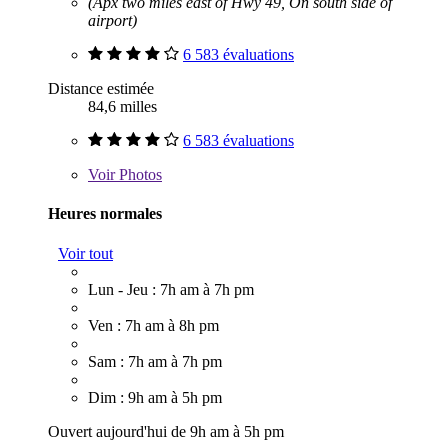
(Apx two miles east of Hwy 49, On south side of
airport)
6 583 évaluations
Distance estimée
84,6 milles
6 583 évaluations
Voir
Photos
Heures normales
Voir tout
Lun - Jeu : 7h am à 7h pm
Ven : 7h am à 8h pm
Sam : 7h am à 7h pm
Dim : 9h am à 5h pm
Ouvert aujourd'hui de 9h am à 5h pm