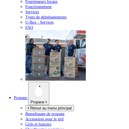
Fournisseurs locaux
Fonctionnement
Services
Types de déménagements
U-Box -
Services
FAQ
Propane
Propane
Retour au menu principal
Remplissage de propane
Accessoires pour le gril
Grils et fumoirs