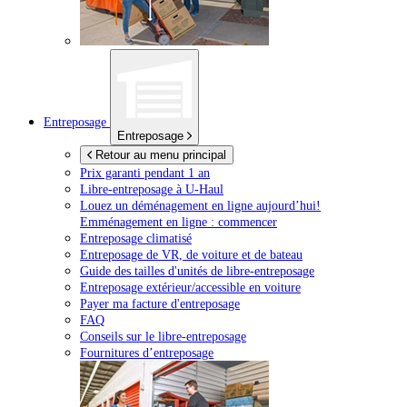
Entreposage
Entreposage
Retour au menu principal
Prix garanti pendant 1 an
Libre-entreposage à
U-Haul
Louez un déménagement en ligne aujourd’hui!
Emménagement en ligne : commencer
Entreposage climatisé
Entreposage de VR, de voiture et de bateau
Guide des tailles d'unités de libre-entreposage
Entreposage extérieur/accessible en voiture
Payer ma facture d'entreposage
FAQ
Conseils sur le libre-entreposage
Fournitures d’entreposage