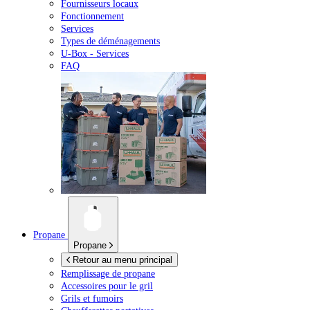
Fournisseurs locaux
Fonctionnement
Services
Types de déménagements
U-Box -
Services
FAQ
Propane
Propane
Retour au menu principal
Remplissage de propane
Accessoires pour le gril
Grils et fumoirs