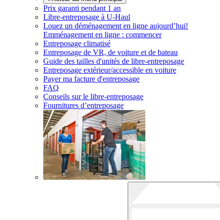
Prix garanti pendant 1 an
Libre-entreposage à
U-Haul
Louez un déménagement en ligne aujourd’hui!
Emménagement en ligne : commencer
Entreposage climatisé
Entreposage de VR, de voiture et de bateau
Guide des tailles d'unités de libre-entreposage
Entreposage extérieur/accessible en voiture
Payer ma facture d'entreposage
FAQ
Conseils sur le libre-entreposage
Fournitures d’entreposage