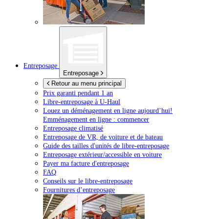
Entreposage
Entreposage
Retour au menu principal
Prix garanti pendant 1 an
Libre-entreposage à
U-Haul
Louez un déménagement en ligne aujourd’hui!
Emménagement en ligne : commencer
Entreposage climatisé
Entreposage de VR, de voiture et de bateau
Guide des tailles d'unités de libre-entreposage
Entreposage extérieur/accessible en voiture
Payer ma facture d'entreposage
FAQ
Conseils sur le libre-entreposage
Fournitures d’entreposage