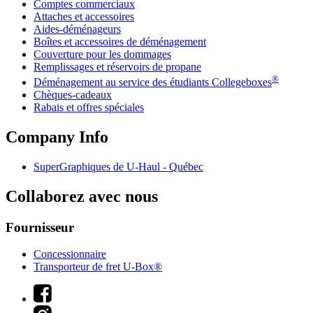
Comptes commerciaux
Attaches et accessoires
Aides-déménageurs
Boîtes et accessoires de déménagement
Couverture pour les dommages
Remplissages et réservoirs de propane
®
Déménagement au service des étudiants Collegeboxes
Chèques-cadeaux
Rabais et offres spéciales
Company Info
SuperGraphiques de
U-Haul
- Québec
Collaborez avec nous
Fournisseur
Concessionnaire
Transporteur de fret U-Box®