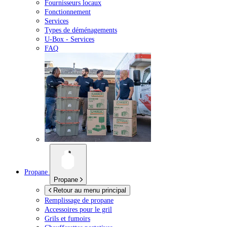
Fournisseurs locaux
Fonctionnement
Services
Types de déménagements
U-Box -
Services
FAQ
Propane
Propane
Retour au menu principal
Remplissage de propane
Accessoires pour le gril
Grils et fumoirs