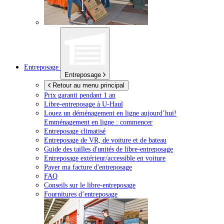
Entreposage
Entreposage
Retour au menu principal
Prix garanti pendant 1 an
Libre-entreposage à
U-Haul
Louez un déménagement en ligne aujourd’hui!
Emménagement en ligne : commencer
Entreposage climatisé
Entreposage de VR, de voiture et de bateau
Guide des tailles d'unités de libre-entreposage
Entreposage extérieur/accessible en voiture
Payer ma facture d'entreposage
FAQ
Conseils sur le libre-entreposage
Fournitures d’entreposage