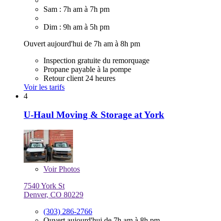
Sam : 7h am à 7h pm
Dim : 9h am à 5h pm
Ouvert aujourd'hui de 7h am à 8h pm
Inspection gratuite du remorquage
Propane payable à la pompe
Retour client 24 heures
Voir les tarifs
4
U-Haul Moving & Storage at York
Voir
Photos
7540 York St
Denver, CO 80229
(303) 286-2766
Ouvert aujourd'hui de 7h am à 8h pm