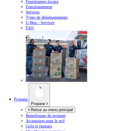
Fournisseurs locaux
Fonctionnement
Services
Types de déménagements
U-Box -
Services
FAQ
Propane
Propane
Retour au menu principal
Remplissage de propane
Accessoires pour le gril
Grils et fumoirs