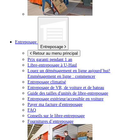
Entreposage
Entreposage
Retour au menu principal
Prix garanti pendant 1 an
Libre-entreposage à
U-Haul
Louez un déménagement en ligne aujourd’hui!
Emménagement en ligne : commencer
Entreposage climatisé
Entreposage de VR, de voiture et de bateau
Guide des tailles d'unités de libre-entreposage
Entreposage extérieur/accessible en voiture
Payer ma facture d'entreposage
FAQ
Conseils sur le libre-entreposage
Fournitures d’entreposage