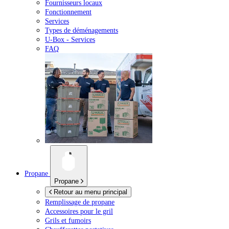
Fournisseurs locaux
Fonctionnement
Services
Types de déménagements
U-Box -
Services
FAQ
Propane
Propane
Retour au menu principal
Remplissage de propane
Accessoires pour le gril
Grils et fumoirs