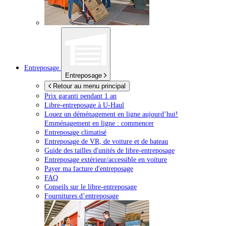
Entreposage
Entreposage
Retour au menu principal
Prix garanti pendant 1 an
Libre-entreposage à
U-Haul
Louez un déménagement en ligne aujourd’hui!
Emménagement en ligne : commencer
Entreposage climatisé
Entreposage de VR, de voiture et de bateau
Guide des tailles d'unités de libre-entreposage
Entreposage extérieur/accessible en voiture
Payer ma facture d'entreposage
FAQ
Conseils sur le libre-entreposage
Fournitures d’entreposage