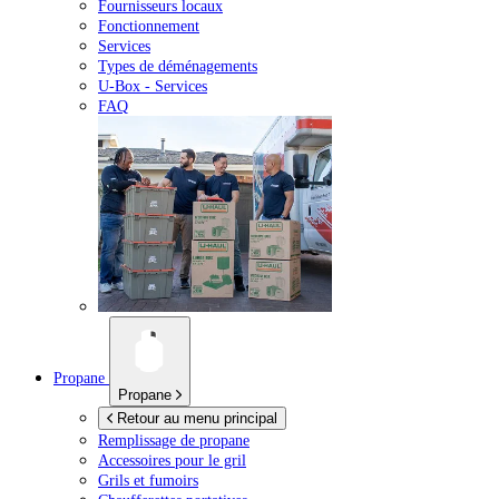
Fournisseurs locaux
Fonctionnement
Services
Types de déménagements
U-Box -
Services
FAQ
Propane
Propane
Retour au menu principal
Remplissage de propane
Accessoires pour le gril
Grils et fumoirs