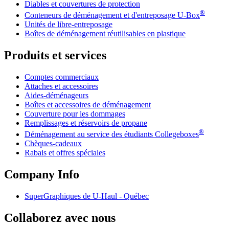
Diables et couvertures de protection
®
Conteneurs de déménagement et d'entreposage
U-Box
Unités de libre-entreposage
Boîtes de déménagement réutilisables en plastique
Produits et services
Comptes commerciaux
Attaches et accessoires
Aides-déménageurs
Boîtes et accessoires de déménagement
Couverture pour les dommages
Remplissages et réservoirs de propane
®
Déménagement au service des étudiants Collegeboxes
Chèques-cadeaux
Rabais et offres spéciales
Company Info
SuperGraphiques de
U-Haul
- Québec
Collaborez avec nous