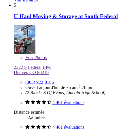
5
U-Haul Moving & Storage at South Federal
Voir
Photos
2322 S Federal Blvd
Denver, CO 80219
(303) 922-8186
Ouvert aujourd'hui de 7h am à 7h pm
(2 Blocks S Of Evans, Lincoln High School)
4 461 évaluations
Distance estimée
52,2 milles
4 461 évaluations