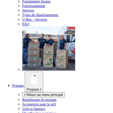
Fournisseurs locaux
Fonctionnement
Services
Types de déménagements
U-Box -
Services
FAQ
Propane
Propane
Retour au menu principal
Remplissage de propane
Accessoires pour le gril
Grils et fumoirs