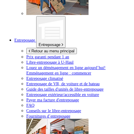
Entreposage
Entreposage
Retour au menu principal
Prix garanti pendant 1 an
Libre-entreposage à
U-Haul
Louez un déménagement en ligne aujourd’hui!
Emménagement en ligne : commencer
Entreposage climatisé
Entreposage de VR, de voiture et de bateau
Guide des tailles d'unités de libre-entreposage
Entreposage extérieur/accessible en voiture
Payer ma facture d'entreposage
FAQ
Conseils sur le libre-entreposage
Fournitures d’entreposage