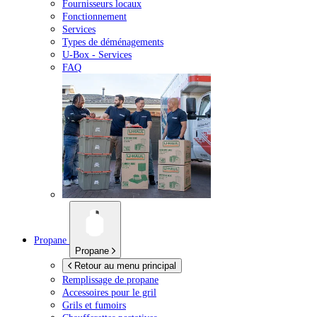
Fournisseurs locaux
Fonctionnement
Services
Types de déménagements
U-Box -
Services
FAQ
Propane
Propane
Retour au menu principal
Remplissage de propane
Accessoires pour le gril
Grils et fumoirs