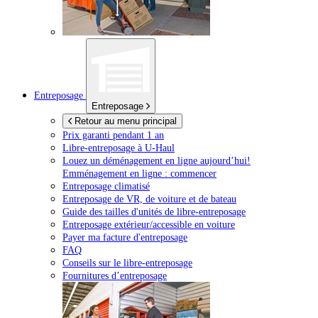
Entreposage
Entreposage
Retour au menu principal
Prix garanti pendant 1 an
Libre-entreposage à
U-Haul
Louez un déménagement en ligne aujourd’hui!
Emménagement en ligne : commencer
Entreposage climatisé
Entreposage de VR, de voiture et de bateau
Guide des tailles d'unités de libre-entreposage
Entreposage extérieur/accessible en voiture
Payer ma facture d'entreposage
FAQ
Conseils sur le libre-entreposage
Fournitures d’entreposage