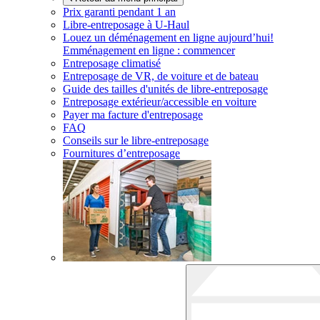
Prix garanti pendant 1 an
Libre-entreposage à
U-Haul
Louez un déménagement en ligne aujourd’hui!
Emménagement en ligne : commencer
Entreposage climatisé
Entreposage de VR, de voiture et de bateau
Guide des tailles d'unités de libre-entreposage
Entreposage extérieur/accessible en voiture
Payer ma facture d'entreposage
FAQ
Conseils sur le libre-entreposage
Fournitures d’entreposage