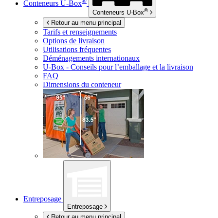
®
Conteneurs
U-Box
®
Conteneurs
U-Box
Retour au menu principal
Tarifs et renseignements
Options de livraison
Utilisations fréquentes
Déménagements internationaux
U-Box -
Conseils pour l’emballage et la livraison
FAQ
Dimensions du conteneur
Entreposage
Entreposage
Retour au menu principal