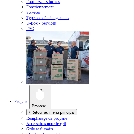
Fournisseurs locaux
Fonctionnement
Services
Types de déménagements
U-Box -
Services
FAQ
Propane
Propane
Retour au menu principal
Remplissage de propane
Accessoires pour le gril
Grils et fumoirs