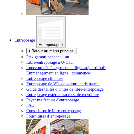
Entreposage
Entreposage
Retour au menu principal
Prix garanti pendant 1 an
Libre-entreposage à
U-Haul
Louez un déménagement en ligne aujourd’hui!
Emménagement en ligne : commencer
Entreposage climatisé
Entreposage de VR, de voiture et de bateau
Guide des tailles d'unités de libre-entreposage
Entreposage extérieur/accessible en voiture
Payer ma facture d'entreposage
FAQ
Conseils sur le libre-entreposage
Fournitures d’entreposage