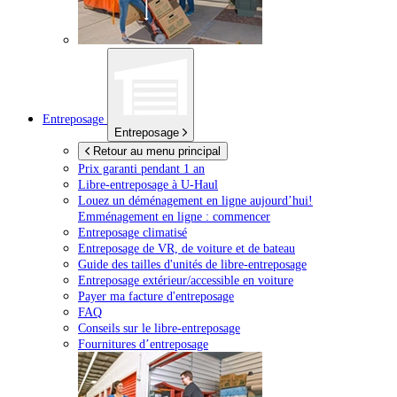
Entreposage
Entreposage
Retour au menu principal
Prix garanti pendant 1 an
Libre-entreposage à
U-Haul
Louez un déménagement en ligne aujourd’hui!
Emménagement en ligne : commencer
Entreposage climatisé
Entreposage de VR, de voiture et de bateau
Guide des tailles d'unités de libre-entreposage
Entreposage extérieur/accessible en voiture
Payer ma facture d'entreposage
FAQ
Conseils sur le libre-entreposage
Fournitures d’entreposage