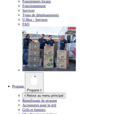
Fournisseurs locaux
Fonctionnement
Services
Types de déménagements
U-Box -
Services
FAQ
Propane
Propane
Retour au menu principal
Remplissage de propane
Accessoires pour le gril
Grils et fumoirs