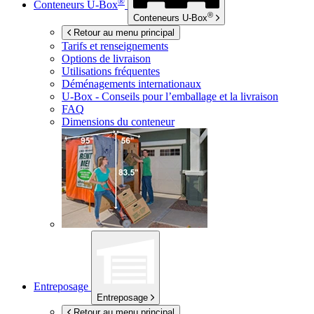
®
Conteneurs
U-Box
®
Conteneurs
U-Box
Retour au menu principal
Tarifs et renseignements
Options de livraison
Utilisations fréquentes
Déménagements internationaux
U-Box -
Conseils pour l’emballage et la livraison
FAQ
Dimensions du conteneur
Entreposage
Entreposage
Retour au menu principal