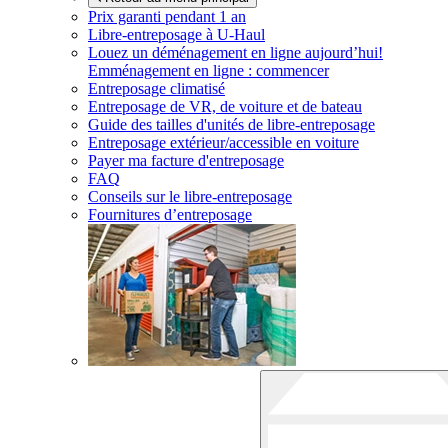
Prix garanti pendant 1 an
Libre-entreposage à
U-Haul
Louez un déménagement en ligne aujourd’hui!
Emménagement en ligne : commencer
Entreposage climatisé
Entreposage de VR, de voiture et de bateau
Guide des tailles d'unités de libre-entreposage
Entreposage extérieur/accessible en voiture
Payer ma facture d'entreposage
FAQ
Conseils sur le libre-entreposage
Fournitures d’entreposage