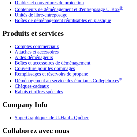
Diables et couvertures de protection
®
Conteneurs de déménagement et d'entreposage
U-Box
Unités de libre-entreposage
Boîtes de déménagement réutilisables en plastique
Produits et services
Comptes commerciaux
Attaches et accessoires
Aides-déménageurs
Boîtes et accessoires de déménagement
Couverture pour les dommages
Remplissages et réservoirs de propane
®
Déménagement au service des étudiants Collegeboxes
Chèques-cadeaux
Rabais et offres spéciales
Company Info
SuperGraphiques de
U-Haul
- Québec
Collaborez avec nous