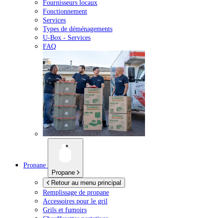
Fournisseurs locaux
Fonctionnement
Services
Types de déménagements
U-Box -
Services
FAQ
Propane
Propane
Retour au menu principal
Remplissage de propane
Accessoires pour le gril
Grils et fumoirs