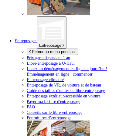
Entreposage
Entreposage
Retour au menu principal
Prix garanti pendant 1 an
Libre-entreposage à
U-Haul
Louez un déménagement en ligne aujourd’hui!
Emménagement en ligne : commencer
Entreposage climatisé
Entreposage de VR, de voiture et de bateau
Guide des tailles d'unités de libre-entreposage
Entreposage extérieur/accessible en voiture
Payer ma facture d'entreposage
FAQ
Conseils sur le libre-entreposage
Fournitures d’entreposage