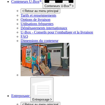
®
Conteneurs
U-Box
®
Conteneurs
U-Box
Retour au menu principal
Tarifs et renseignements
Options de livraison
Utilisations fréquentes
Déménagements internationaux
U-Box -
Conseils pour l’emballage et la livraison
FAQ
Dimensions du conteneur
Entreposage
Entreposage
Retour au menu principal