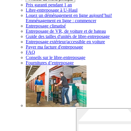
Prix garanti pendant 1 an
Libre-entreposage à
U-Haul
Louez un déménagement en ligne aujourd’hui!
Emménagement en ligne : commencer
Entreposage climatisé
Entreposage de VR, de voiture et de bateau
Guide des tailles d'unités de libre-entreposage
Entreposage extérieur/accessible en voiture
Payer ma facture d'entreposage
FAQ
Conseils sur le libre-entreposage
Fournitures d’entreposage