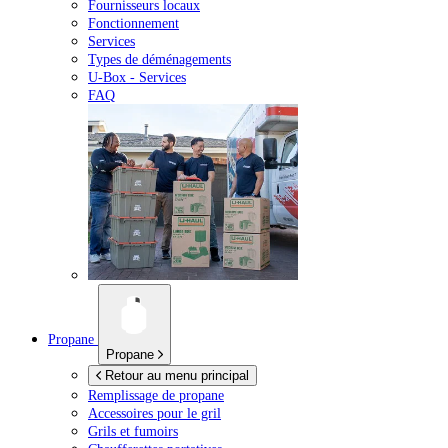
Fournisseurs locaux
Fonctionnement
Services
Types de déménagements
U-Box -
Services
FAQ
Propane
Propane
Retour au menu principal
Remplissage de propane
Accessoires pour le gril
Grils et fumoirs