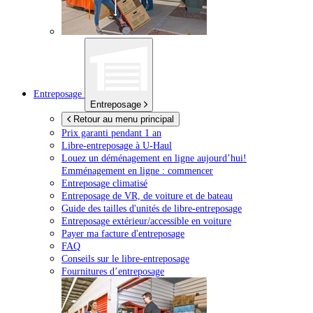
Entreposage
Entreposage
Retour au menu principal
Prix garanti pendant 1 an
Libre-entreposage à
U-Haul
Louez un déménagement en ligne aujourd’hui!
Emménagement en ligne : commencer
Entreposage climatisé
Entreposage de VR, de voiture et de bateau
Guide des tailles d'unités de libre-entreposage
Entreposage extérieur/accessible en voiture
Payer ma facture d'entreposage
FAQ
Conseils sur le libre-entreposage
Fournitures d’entreposage