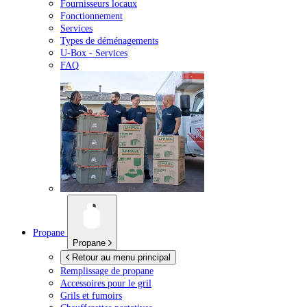
Fournisseurs locaux
Fonctionnement
Services
Types de déménagements
U-Box -
Services
FAQ
Propane
Propane
Retour au menu principal
Remplissage de propane
Accessoires pour le gril
Grils et fumoirs