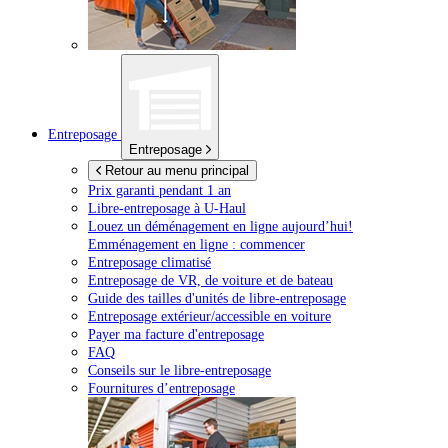
Entreposage
Entreposage
Retour au menu principal
Prix garanti pendant 1 an
Libre-entreposage à
U-Haul
Louez un déménagement en ligne aujourd’hui!
Emménagement en ligne : commencer
Entreposage climatisé
Entreposage de VR, de voiture et de bateau
Guide des tailles d'unités de libre-entreposage
Entreposage extérieur/accessible en voiture
Payer ma facture d'entreposage
FAQ
Conseils sur le libre-entreposage
Fournitures d’entreposage