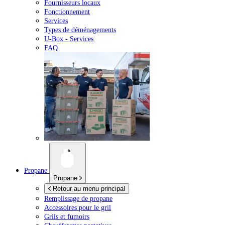
Fournisseurs locaux
Fonctionnement
Services
Types de déménagements
U-Box -
Services
FAQ
Propane
Propane
Retour au menu principal
Remplissage de propane
Accessoires pour le gril
Grils et fumoirs