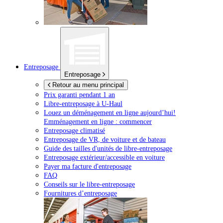
Entreposage
Entreposage
Retour au menu principal
Prix garanti pendant 1 an
Libre-entreposage à
U-Haul
Louez un déménagement en ligne aujourd’hui!
Emménagement en ligne : commencer
Entreposage climatisé
Entreposage de VR, de voiture et de bateau
Guide des tailles d'unités de libre-entreposage
Entreposage extérieur/accessible en voiture
Payer ma facture d'entreposage
FAQ
Conseils sur le libre-entreposage
Fournitures d’entreposage