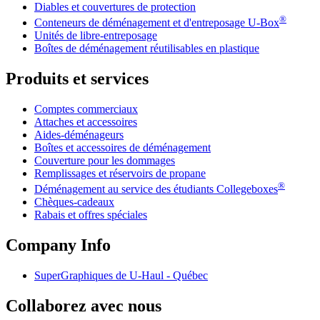
Diables et couvertures de protection
®
Conteneurs de déménagement et d'entreposage
U-Box
Unités de libre-entreposage
Boîtes de déménagement réutilisables en plastique
Produits et services
Comptes commerciaux
Attaches et accessoires
Aides-déménageurs
Boîtes et accessoires de déménagement
Couverture pour les dommages
Remplissages et réservoirs de propane
®
Déménagement au service des étudiants Collegeboxes
Chèques-cadeaux
Rabais et offres spéciales
Company Info
SuperGraphiques de
U-Haul
- Québec
Collaborez avec nous