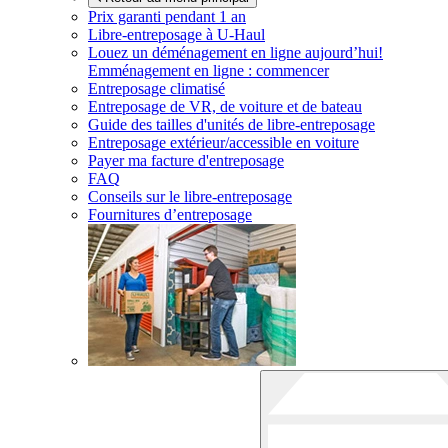
Prix garanti pendant 1 an
Libre-entreposage à
U-Haul
Louez un déménagement en ligne aujourd’hui!
Emménagement en ligne : commencer
Entreposage climatisé
Entreposage de VR, de voiture et de bateau
Guide des tailles d'unités de libre-entreposage
Entreposage extérieur/accessible en voiture
Payer ma facture d'entreposage
FAQ
Conseils sur le libre-entreposage
Fournitures d’entreposage