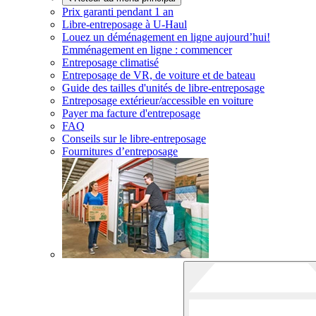
Prix garanti pendant 1 an
Libre-entreposage à
U-Haul
Louez un déménagement en ligne aujourd’hui!
Emménagement en ligne : commencer
Entreposage climatisé
Entreposage de VR, de voiture et de bateau
Guide des tailles d'unités de libre-entreposage
Entreposage extérieur/accessible en voiture
Payer ma facture d'entreposage
FAQ
Conseils sur le libre-entreposage
Fournitures d’entreposage