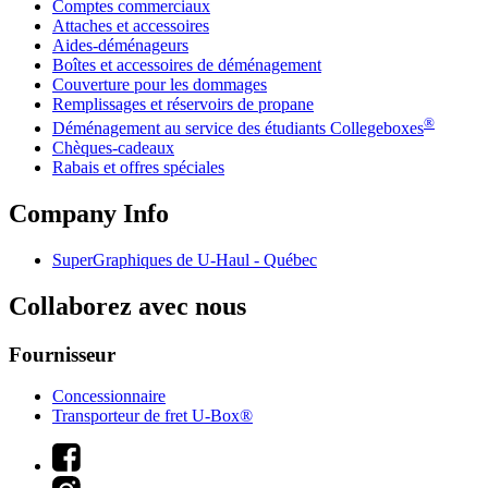
Comptes commerciaux
Attaches et accessoires
Aides-déménageurs
Boîtes et accessoires de déménagement
Couverture pour les dommages
Remplissages et réservoirs de propane
®
Déménagement au service des étudiants Collegeboxes
Chèques-cadeaux
Rabais et offres spéciales
Company Info
SuperGraphiques de
U-Haul
- Québec
Collaborez avec nous
Fournisseur
Concessionnaire
Transporteur de fret U-Box®