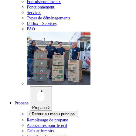
Fournisseurs locaux
Fonctionnement
Services
Types de déménagements
U-Box -
Services
FAQ
Propane
Propane
Retour au menu principal
Remplissage de propane
Accessoires pour le gril
Grils et fumoirs