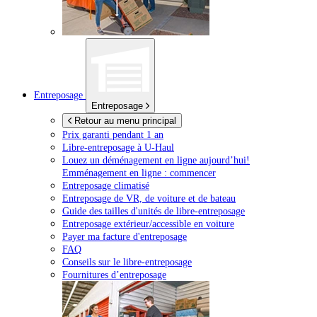
Entreposage
Entreposage
Retour au menu principal
Prix garanti pendant 1 an
Libre-entreposage à
U-Haul
Louez un déménagement en ligne aujourd’hui!
Emménagement en ligne : commencer
Entreposage climatisé
Entreposage de VR, de voiture et de bateau
Guide des tailles d'unités de libre-entreposage
Entreposage extérieur/accessible en voiture
Payer ma facture d'entreposage
FAQ
Conseils sur le libre-entreposage
Fournitures d’entreposage