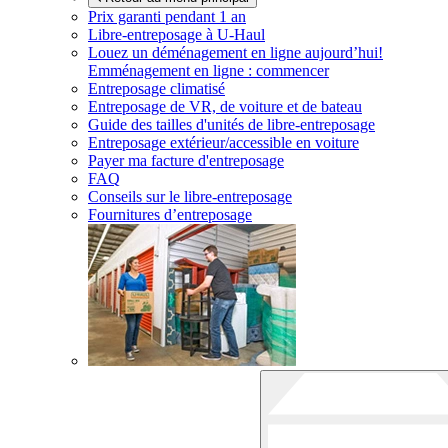
Prix garanti pendant 1 an
Libre-entreposage à
U-Haul
Louez un déménagement en ligne aujourd’hui!
Emménagement en ligne : commencer
Entreposage climatisé
Entreposage de VR, de voiture et de bateau
Guide des tailles d'unités de libre-entreposage
Entreposage extérieur/accessible en voiture
Payer ma facture d'entreposage
FAQ
Conseils sur le libre-entreposage
Fournitures d’entreposage