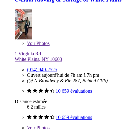
Voir
Photos
1 Virginia Rd
White Plains, NY 10603
(914) 949-2525
Ouvert aujourd'hui de 7h am à 7h pm
(@ N Broadway & Rte 287, Behind CVS)
10 659 évaluations
Distance estimée
6,2 milles
10 659 évaluations
Voir
Photos