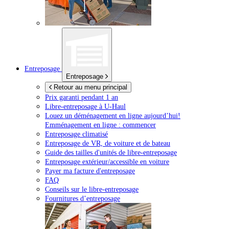
Entreposage
Entreposage
Retour au menu principal
Prix garanti pendant 1 an
Libre-entreposage à
U-Haul
Louez un déménagement en ligne aujourd’hui!
Emménagement en ligne : commencer
Entreposage climatisé
Entreposage de VR, de voiture et de bateau
Guide des tailles d'unités de libre-entreposage
Entreposage extérieur/accessible en voiture
Payer ma facture d'entreposage
FAQ
Conseils sur le libre-entreposage
Fournitures d’entreposage