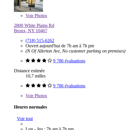
Voir
Photos
2800 White Plains Rd
Bronx, NY 10467
(718) 515-6262
Ouvert aujourd'hui de 7h am à 7h pm
(N Of Allerton Ave, No customer parking on premises)
9 786 évaluations
Distance estimée
10,7 milles
9 786 évaluations
Voir
Photos
Heures normales
Voir tout
Lun - Jeu : 7h am à 7h pm