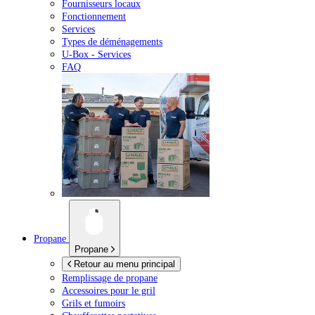
Fournisseurs locaux
Fonctionnement
Services
Types de déménagements
U-Box -
Services
FAQ
Propane
Propane
Retour au menu principal
Remplissage de propane
Accessoires pour le gril
Grils et fumoirs