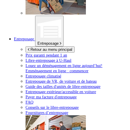
Entreposage
Entreposage
Retour au menu principal
Prix garanti pendant 1 an
Libre-entreposage à
U-Haul
Louez un déménagement en ligne aujourd’hui!
Emménagement en ligne : commencer
Entreposage climatisé
Entreposage de VR, de voiture et de bateau
Guide des tailles d'unités de libre-entreposage
Entreposage extérieur/accessible en voiture
Payer ma facture d'entreposage
FAQ
Conseils sur le libre-entreposage
Fournitures d’entreposage