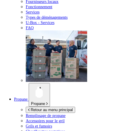
Fournisseurs locaux
Fonctionnement
Services
Types de déménagements
U-Box -
Services
FAQ
Propane
Propane
Retour au menu principal
Remplissage de propane
Accessoires pour le gril
Grils et fumoirs