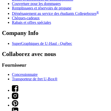
Couverture pour les dommages
Remplissages et réservoirs de propane
®
Déménagement au service des étudiants Collegeboxes
Chèques-cadeaux
Rabais et offres spéciales
Company Info
SuperGraphiques de
U-Haul
- Québec
Collaborez avec nous
Fournisseur
Concessionnaire
Transporteur de fret U-Box®