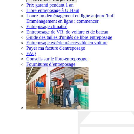
Prix garanti pendant 1 an
Libre-entreposage à
U-Haul
Louez un déménagement en ligne aujourd’hui!
Emménagement en ligne : commencer
Entreposage climatisé
Entreposage de VR, de voiture et de bateau
Guide des tailles d'unités de libre-entreposage
Entreposage extérieur/accessible en voiture
Payer ma facture d'entreposage
FAQ
Conseils sur le libre-entreposage
Fournitures d’entreposage