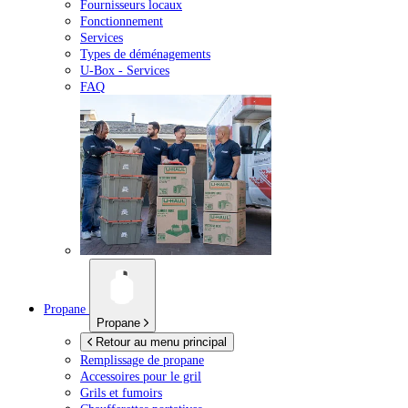
Fournisseurs locaux
Fonctionnement
Services
Types de déménagements
U-Box -
Services
FAQ
Propane
Propane
Retour au menu principal
Remplissage de propane
Accessoires pour le gril
Grils et fumoirs