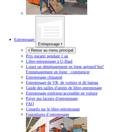
Entreposage
Entreposage
Retour au menu principal
Prix garanti pendant 1 an
Libre-entreposage à
U-Haul
Louez un déménagement en ligne aujourd’hui!
Emménagement en ligne : commencer
Entreposage climatisé
Entreposage de VR, de voiture et de bateau
Guide des tailles d'unités de libre-entreposage
Entreposage extérieur/accessible en voiture
Payer ma facture d'entreposage
FAQ
Conseils sur le libre-entreposage
Fournitures d’entreposage