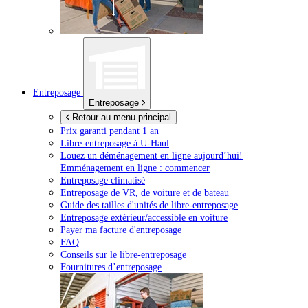
Entreposage
Entreposage
Retour au menu principal
Prix garanti pendant 1 an
Libre-entreposage à
U-Haul
Louez un déménagement en ligne aujourd’hui!
Emménagement en ligne : commencer
Entreposage climatisé
Entreposage de VR, de voiture et de bateau
Guide des tailles d'unités de libre-entreposage
Entreposage extérieur/accessible en voiture
Payer ma facture d'entreposage
FAQ
Conseils sur le libre-entreposage
Fournitures d’entreposage