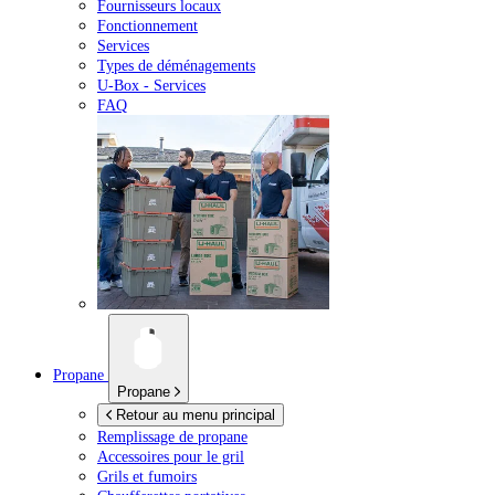
Fournisseurs locaux
Fonctionnement
Services
Types de déménagements
U-Box -
Services
FAQ
Propane
Propane
Retour au menu principal
Remplissage de propane
Accessoires pour le gril
Grils et fumoirs