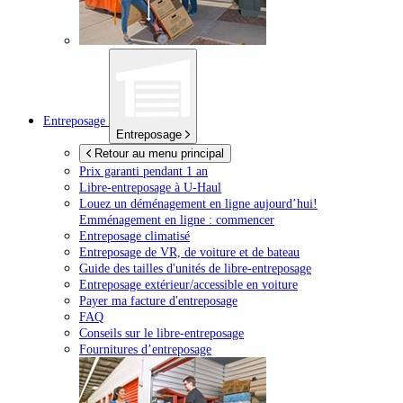
Entreposage
Entreposage
Retour au menu principal
Prix garanti pendant 1 an
Libre-entreposage à
U-Haul
Louez un déménagement en ligne aujourd’hui!
Emménagement en ligne : commencer
Entreposage climatisé
Entreposage de VR, de voiture et de bateau
Guide des tailles d'unités de libre-entreposage
Entreposage extérieur/accessible en voiture
Payer ma facture d'entreposage
FAQ
Conseils sur le libre-entreposage
Fournitures d’entreposage