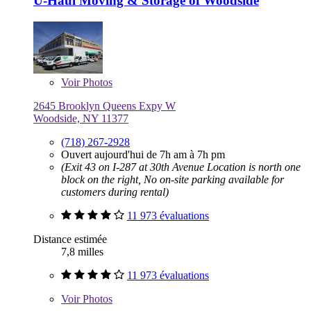
U-Haul Moving & Storage of Woodside
Voir
Photos
2645 Brooklyn Queens Expy W
Woodside, NY 11377
(718) 267-2928
Ouvert aujourd'hui de 7h am à 7h pm
(Exit 43 on I-287 at 30th Avenue Location is north one
block on the right, No on-site parking available for
customers during rental)
11 973 évaluations
Distance estimée
7,8 milles
11 973 évaluations
Voir
Photos