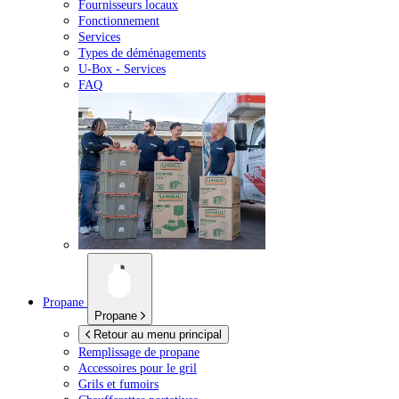
Fournisseurs locaux
Fonctionnement
Services
Types de déménagements
U-Box -
Services
FAQ
Propane
Propane
Retour au menu principal
Remplissage de propane
Accessoires pour le gril
Grils et fumoirs