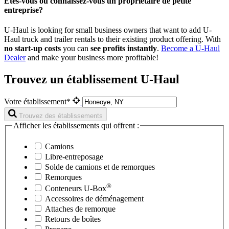
Êtes-vous ou connaissez-vous un propriétaire de petite
entreprise?
U-Haul is looking for small business owners that want to add
U-
Haul
truck and trailer rentals to their existing product offering. With
no start-up costs
you can
see profits instantly
.
Become a
U-Haul
Dealer
and make your business more profitable!
Trouvez un établissement U-Haul
Votre établissement*
Trouvez des établissements
Afficher les établissements qui offrent :
Camions
Libre-entreposage
Solde de camions et de remorques
Remorques
®
Conteneurs
U-Box
Accessoires de déménagement
Attaches de remorque
Retours de boîtes