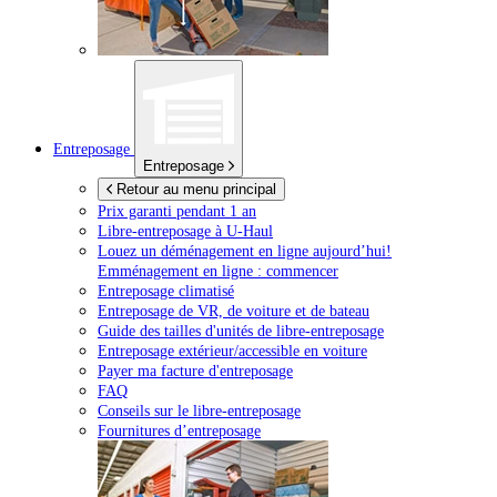
Entreposage
Entreposage
Retour au menu principal
Prix garanti pendant 1 an
Libre-entreposage à
U-Haul
Louez un déménagement en ligne aujourd’hui!
Emménagement en ligne : commencer
Entreposage climatisé
Entreposage de VR, de voiture et de bateau
Guide des tailles d'unités de libre-entreposage
Entreposage extérieur/accessible en voiture
Payer ma facture d'entreposage
FAQ
Conseils sur le libre-entreposage
Fournitures d’entreposage