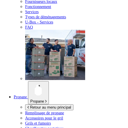
Fournisseurs locaux
Fonctionnement
Services
Types de déménagements
U-Box -
Services
FAQ
Propane
Propane
Retour au menu principal
Remplissage de propane
Accessoires pour le gril
Grils et fumoirs