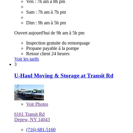
Ven : 7h am à 8h pm
Sam : 7h am à 7h pm
Dim : 9h am à 5h pm
Ouvert aujourd'hui de 9h am à 5h pm
Inspection gratuite du remorquage
Propane payable à la pompe
Retour client 24 heures
Voir les tarifs
3
U-Haul Moving & Storage at Transit Rd
Voir
Photos
6161 Transit Rd
Depew, NY 14043
(716) 681-5160