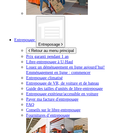
Entreposage
Entreposage
Retour au menu principal
Prix garanti pendant 1 an
Libre-entreposage à
U-Haul
Louez un déménagement en ligne aujourd’hui!
Emménagement en ligne : commencer
Entreposage climatisé
Entreposage de VR, de voiture et de bateau
Guide des tailles d'unités de libre-entreposage
Entreposage extérieur/accessible en voiture
Payer ma facture d'entreposage
FAQ
Conseils sur le libre-entreposage
Fournitures d’entreposage