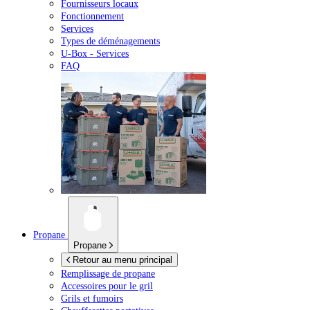
Fournisseurs locaux
Fonctionnement
Services
Types de déménagements
U-Box -
Services
FAQ
Propane
Propane
Retour au menu principal
Remplissage de propane
Accessoires pour le gril
Grils et fumoirs