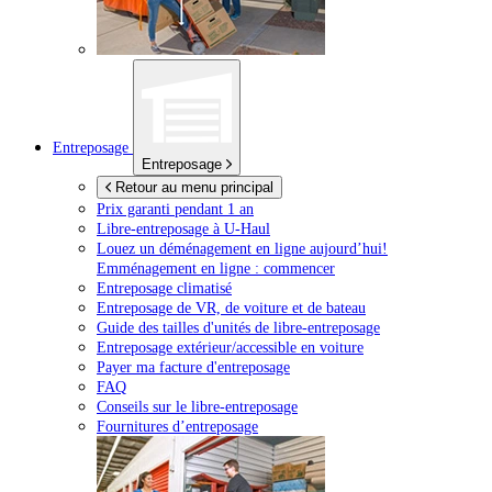
Entreposage
Entreposage
Retour au menu principal
Prix garanti pendant 1 an
Libre-entreposage à
U-Haul
Louez un déménagement en ligne aujourd’hui!
Emménagement en ligne : commencer
Entreposage climatisé
Entreposage de VR, de voiture et de bateau
Guide des tailles d'unités de libre-entreposage
Entreposage extérieur/accessible en voiture
Payer ma facture d'entreposage
FAQ
Conseils sur le libre-entreposage
Fournitures d’entreposage