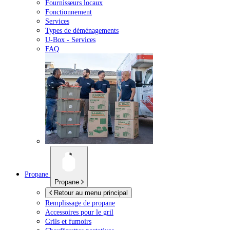
Fournisseurs locaux
Fonctionnement
Services
Types de déménagements
U-Box -
Services
FAQ
Propane
Propane
Retour au menu principal
Remplissage de propane
Accessoires pour le gril
Grils et fumoirs