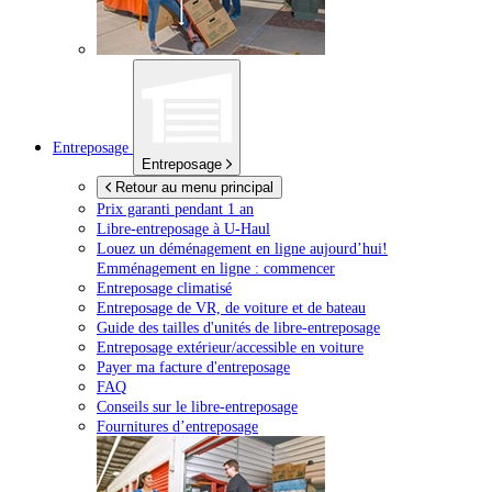
Entreposage
Entreposage
Retour au menu principal
Prix garanti pendant 1 an
Libre-entreposage à
U-Haul
Louez un déménagement en ligne aujourd’hui!
Emménagement en ligne : commencer
Entreposage climatisé
Entreposage de VR, de voiture et de bateau
Guide des tailles d'unités de libre-entreposage
Entreposage extérieur/accessible en voiture
Payer ma facture d'entreposage
FAQ
Conseils sur le libre-entreposage
Fournitures d’entreposage