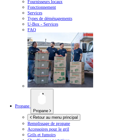
Fournisseurs locaux
Fonctionnement
Services
Types de déménagements
U-Box -
Services
FAQ
Propane
Propane
Retour au menu principal
Remplissage de propane
Accessoires pour le gril
Grils et fumoirs